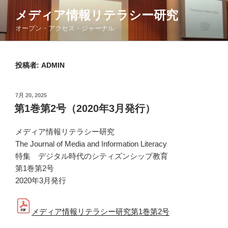
コ
メディア情報リテラシー研究
ン
オープン・アクセス・ジャーナル
テ
ン
ツ
投稿者:
ADMIN
へ
ス
キ
投
7月 20, 2025
ッ
稿
第1巻第2号（2020年3月発行）
日:
プ
メディア情報リテラシー研究
The Journal of Media and Information Literacy
特集 デジタル時代のシティズンシップ教育
第1巻第2号
2020年3月発行
メディア情報リテラシー研究第1巻第2号