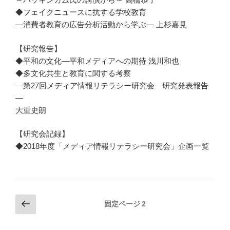
◆フェイクニュースに抗する学校教育
―消費者教育の広告分析活動から学ぶ― 上杉嘉見
【研究報告】
◆平和の文化—平和メディアへの期待 浅川和也
◆多文化共生と教育に関する考察
―第27回メディア情報リテラシー研究会 研究発表報告
―
大重史朗
【研究会記録】
◆2018年度「メディア情報リテラシー研究会」企画一覧
投
前
固定ページ
2
の
稿
ペ
の