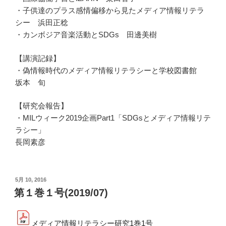
・子供達のプラス感情偏移から見たメディア情報リテラ
シー 浜田正稔
・カンボジア音楽活動とSDGs 田邊美樹
【講演記録】
・偽情報時代のメディア情報リテラシーと学校図書館
坂本 旬
【研究会報告】
・MILウィーク2019企画Part1「SDGsとメディア情報リテ
ラシー」
長岡素彦
投
5月 10, 2016
稿
第１巻１号(2019/07)
日:
メディア情報リテラシー研究1巻1号