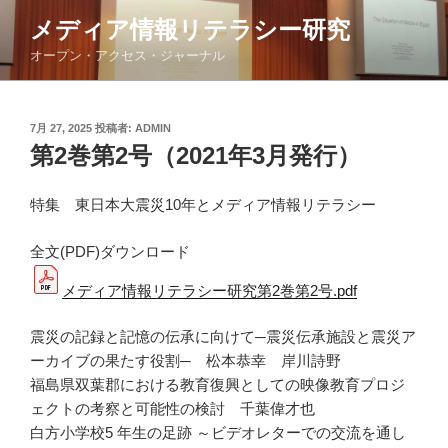
コ
メディア情報リテラシー研究
ン
オープン・アクセス・ジャーナル
テ
ン
ツ
投
7月 27, 2025
投稿者:
ADMIN
へ
稿
第2巻第2号（2021年3月発行）
ス
日:
キ
ッ
特集 東日本大震災10年とメディア情報リテラシー
プ
全文(PDF)ダウンロード
メディア情報リテラシー研究第2巻第2号.pdf
震災の記録と記憶の伝承に向けて─震災伝承施設と震災ア
ーカイブの果たす役割─ 松本恭幸 岸川詩野
福島県双葉郡における教育復興としての映像教育プロジ
ェクトの考察と可能性の検討 千葉偉才也
白方小学校5 年生の足跡 ～ビデオレターでの交流を通し