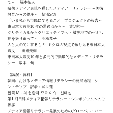
て～ 福本拓人
映像メディア表現を通したメディア・リテラシー ～美術
教育からの視座～ 柳沼宏寿
「いま私たち市民にできること」プロジェクトの報告～
東日本大震災10 年の通過点から～ 渡辺裕一
クリティカルからクリエィティブへ ～被災地でのゼミ活
動を振り返って～ 高橋恭子
人と人の間に在るもの─ミクロの視点で振り返る東日本大
震災─ 田邊美樹
東日本大震災10 年と多元的で循環的なメディア・リテラ
シー 坂本 旬
【講演・資料】
韓国におけるメディア情報リテラシーの発展過程 シ
ン・テソプ 訳者：呉世蓮
한국 MIL 의 현황과 주요 이슈 신태섭
第1 回日韓メディア情報リテラシー・シンポジウムへのご
挨拶
メディア情報リテラシー発展のためのグローバル・パー