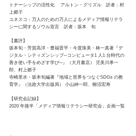
トナーシップの活性化 アルトン・グリズル 訳者：村
上郷子
ユネスコ：万人のための万人によるメディア情報リテラ
シーに関するソウル宣言 訳者：坂本 旬
【書評】
坂本旬・芳賀高洋・豊福晋平・今度珠美・林一真著『デ
ジタル・シティズンシップ─コンピュータ1 人1 台時代の
善き使い手をめざす学び─』（大月書店） 児美川孝一
郎、村上郷子
寺崎里水・坂本旬編著『地域と世界をつなぐSDGs の教
育学』（法政大学出版局） 小山紳一郎、柳沼宏寿
【研究会記録】
2020 年後半「メディア情報リテラシー研究会」企画一覧
投