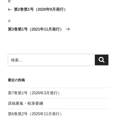
前
前
稿
の
第2巻第1号（2020年9月発行）
ナ
投
ビ
稿
次
次
ゲ
の
第3巻第1号（2021年11月発行）
投
ー
稿
シ
ョ
ン
検
検
索
索:
最近の投稿
第7巻第1号（2026年3月発行）
原稿募集・執筆要綱
第6巻第2号（2025年11月発行）