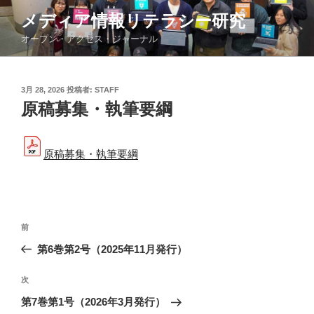
コ
メディア情報リテラシー研究
ン
オープン・アクセス・ジャーナル
テ
ン
ツ
投
3月 28, 2026
投稿者:
STAFF
へ
稿
原稿募集・執筆要綱
ス
日:
キ
ッ
原稿募集・執筆要綱
プ
投
前
前
稿
の
第6巻第2号（2025年11月発行）
ナ
投
ビ
稿
次
次
ゲ
の
第7巻第1号（2026年3月発行）