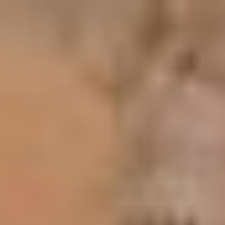
コ
ン
テ
ン
ツ
へ
ス
キ
ッ
プ