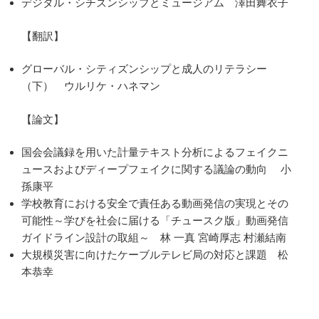
デジタル・シチズンシップとミュージアム 澤田舞衣子
【翻訳】
グローバル・シティズンシップと成人のリテラシー
（下） ウルリケ・ハネマン
【論文】
国会会議録を用いた計量テキスト分析によるフェイクニ
ュースおよびディープフェイクに関する議論の動向 小
孫康平
学校教育における安全で責任ある動画発信の実現とその
可能性～学びを社会に届ける「チュースク版」動画発信
ガイドライン設計の取組～ 林 一真 宮崎厚志 村瀬結南
大規模災害に向けたケーブルテレビ局の対応と課題 松
本恭幸