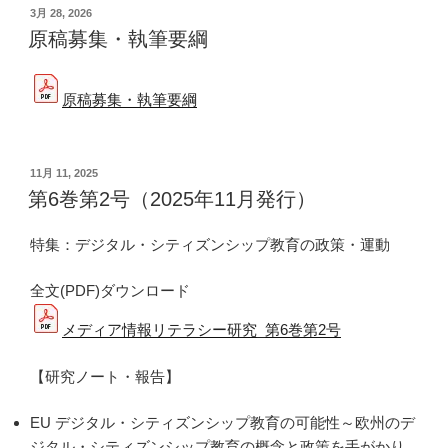
投
3月 28, 2026
稿
原稿募集・執筆要綱
日:
原稿募集・執筆要綱
投
11月 11, 2025
稿
第6巻第2号（2025年11月発行）
日:
特集：デジタル・シティズンシップ教育の政策・運動
全文(PDF)ダウンロード
メディア情報リテラシー研究_第6巻第2号
【研究ノート・報告】
EU デジタル・シティズンシップ教育の可能性～欧州のデ
ジタル・シティズンシップ教育の概念と政策を手がかり