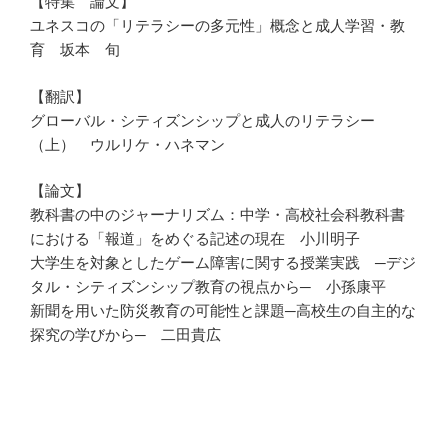
【特集 論文】
ユネスコの「リテラシーの多元性」概念と成人学習・教
育 坂本 旬
【翻訳】
グローバル・シティズンシップと成人のリテラシー
（上） ウルリケ・ハネマン
【論文】
教科書の中のジャーナリズム：中学・高校社会科教科書
における「報道」をめぐる記述の現在 小川明子
大学生を対象としたゲーム障害に関する授業実践 ─デジ
タル・シティズンシップ教育の視点から─ 小孫康平
新聞を用いた防災教育の可能性と課題─高校生の自主的な
探究の学びから─ 二田貴広
投
8月 1, 2025
稿
第5巻第2号（2024年9月発行）
日: