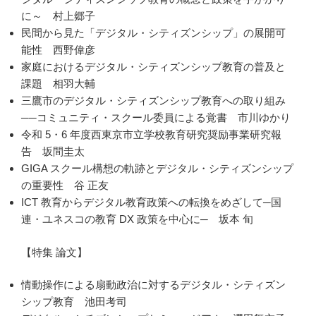
に～ 村上郷子
民間から見た「デジタル・シティズンシップ」の展開可
能性 西野偉彦
家庭におけるデジタル・シティズンシップ教育の普及と
課題 相羽大輔
三鷹市のデジタル・シティズンシップ教育への取り組み
──コミュニティ・スクール委員による覚書 市川ゆかり
令和 5・6 年度西東京市立学校教育研究奨励事業研究報
告 坂間圭太
GIGA スクール構想の軌跡とデジタル・シティズンシップ
の重要性 谷 正友
ICT 教育からデジタル教育政策への転換をめざして─国
連・ユネスコの教育 DX 政策を中心に─ 坂本 旬
【特集 論文】
情動操作による扇動政治に対するデジタル・シティズン
シップ教育 池田考司