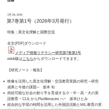
投稿
投
3月 28, 2026
稿
第7巻第1号（2026年3月発行）
日:
特集：異文化理解と国際交流
全文(PDF)ダウンロード
メディア情報リテラシー研究第7巻第1号
edub版は
こちら
からダウンロードできます。
【研究ノート・報告】
映像を活用した異文化理解・交流教育実践の研究 ─研究
成果と今後の課題─ 坂本 旬
持続可能な社会の創り手を育成する小・中・高・大の英
語教育 ~ CLIL からPluriliteracies へ~ 坂本ひとみ
総合的な学習の時間を活用した外国語活動とMIL 教育の実