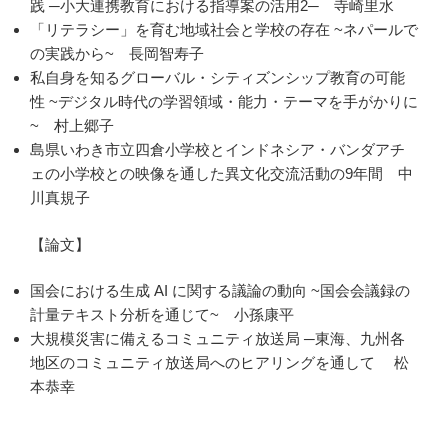
践 ─小大連携教育における指導案の活用2─ 寺崎里水
「リテラシー」を育む地域社会と学校の存在 ~ネパールで
の実践から~ 長岡智寿子
私自身を知るグローバル・シティズンシップ教育の可能
性 ~デジタル時代の学習領域・能力・テーマを手がかりに
~ 村上郷子
島県いわき市立四倉小学校とインドネシア・バンダアチ
ェの小学校との映像を通した異文化交流活動の9年間 中
川真規子
【論文】
国会における生成 AI に関する議論の動向 ~国会会議録の
計量テキスト分析を通じて~ 小孫康平
大規模災害に備えるコミュニティ放送局 ─東海、九州各
地区のコミュニティ放送局へのヒアリングを通して 松
本恭幸