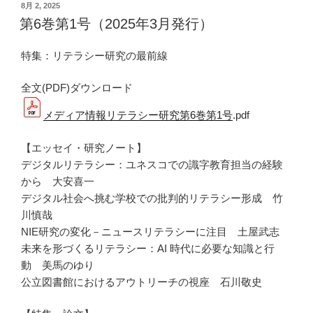
投
8月 2, 2025
稿
第6巻第1号（2025年3月発行）
日:
特集：リテラシー研究の最前線
全文(PDF)ダウンロード
メディア情報リテラシー研究第6巻第1号
.pdf
【エッセイ・研究ノート】
デジタルリテラシー：ユネスコでの識字教育担当の経験
から 大安喜一
デジタル社会へ挑む学校での批判的リテラシー形成 竹
川慎哉
NIE研究の変化－ニュースリテラシーに注目 土屋武志
未来を形づくるリテラシー：AI 時代に必要な知識と行
動 美馬のゆり
公立図書館におけるアウトリーチの視座 石川敬史